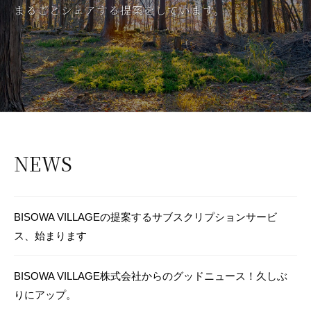
まるごとシェアする提案をしています。
地
球
循
環
型
で
あ
そ
ぼ
NEWS
う
！
BISOWA VILLAGEの提案するサブスクリプションサービ
ス、始まります
BISOWA VILLAGE株式会社からのグッドニュース！久しぶ
りにアップ。