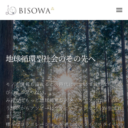
B
I
S
B
O
L
I
W
e
A
S
t
'
O
s
W
地球循環型社会のその先へ
B
A
I
S
O
モノも情報も溢れるこの時代に、しいて言うなら「遊
W
A
び心」が足りない。
S
みんなでもっと地球循環型スタイルでアソぼう! とい
O
う想いからアソビ→ビソワというコンセプトが生まれ
B
ました。
I
様々なコラボレーションを通して、ライフスタイルを
！