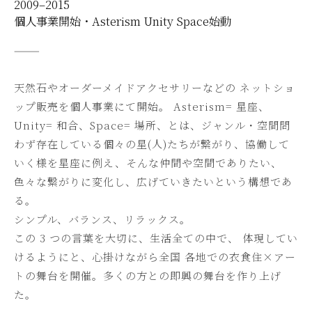
2009–2015
個人事業開始・Asterism Unity Space始動
———
天然石やオーダーメイドアクセサリーなどの ネットショ
ップ販売を個人事業にて開始。 Asterism= 星座、
Unity= 和合、Space= 場所、とは、ジャンル・空間問
わず存在している個々の星(人)たちが繋がり、協働して
いく様を星座に例え、そんな仲間や空間でありたい、
色々な繋がりに変化し、広げていきたいという構想であ
る。
シンプル、バランス、リラックス。
この 3 つの言葉を大切に、生活全ての中で、 体現してい
けるようにと、心掛けながら全国 各地での衣食住×アー
トの舞台を開催。多くの方との即興の舞台を作り上げ
た。