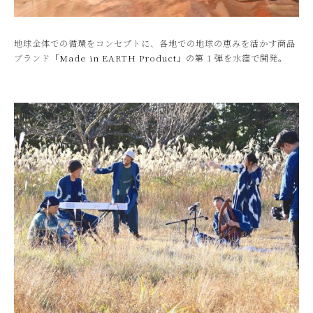
地球全体での循環をコンセプトに、各地での地球の恵みを活かす商品
ブランド
「Made in EARTH Product」
の第 1 弾を水窪で開発。