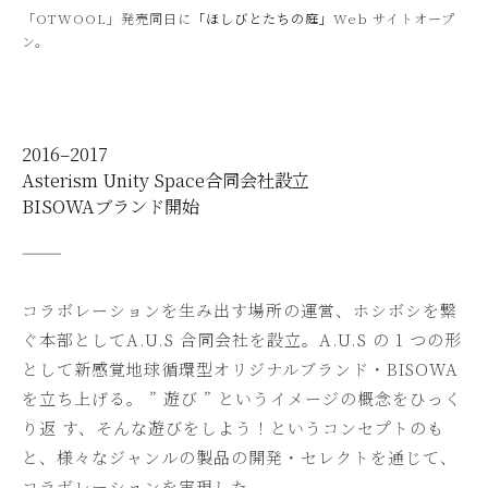
「OTWOOL」発売同日に
「ほしびとたちの庭」
Web サイトオープ
ン。
2016–2017
Asterism Unity Space合同会社設立
BISOWAブランド開始
———
コラボレーションを生み出す場所の運営、ホシボシを繋
ぐ本部としてA.U.S 合同会社を設立。A.U.S の 1 つの形
として新感覚地球循環型オリジナルブランド・BISOWA
を立ち上げる。 ” 遊び ” というイメージの概念をひっく
り返 す、そんな遊びをしよう！というコンセプトのも
と、様々なジャンルの製品の開発・セレクトを通じて、
コラボレーションを実現した。