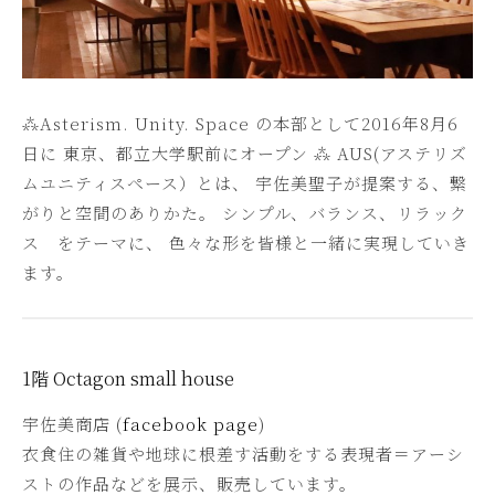
地
2
球
-
循
1
環
1
⁂Asterism. Unity. Space の本部として2016年8月6
-
型
日に 東京、都立大学駅前にオープン ⁂ AUS(アステリズ
1
で
ムユニティスペース）とは、 宇佐美聖子が提案する、繋
7
あ
がりと空間のありかた。 シンプル、バランス、リラック
b
そ
y
ス をテーマに、 色々な形を皆様と一緒に実現していき
ぼ
b
ます。
う
i
！
s
o
w
1階 Octagon small house
a
宇佐美商店 (
facebook page
)
衣食住の雑貨や地球に根差す活動をする表現者＝アーシ
ストの作品などを展示、販売しています。