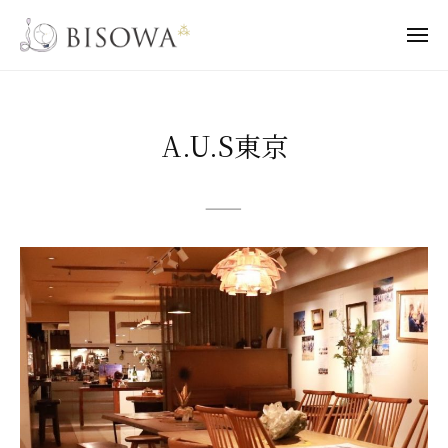
B
ー
コ
I
ン
メ
S
ニ
B
テ
ュ
L
O
ー
ン
I
e
W
A
t
ツ
S
A
A.U.S東京
'
へ
O
s
.
ス
W
B
キ
———
U
A
I
ッ
.
S
プ
O
S
W
東
A
S
京
O
B
2
I
0
！
2