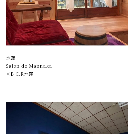
水窪
Salon de Mannaka
×B.C.R水窪