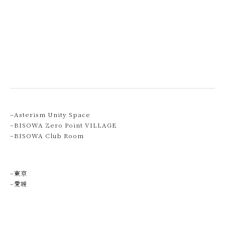
–Asterism Unity Space
–BISOWA Zero Point VILLAGE
–BISOWA Club Room
–東京
–愛媛