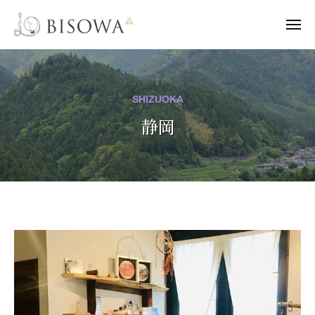
B
ー
コ
I
ン
メ
S
ニ
B
テ
ュ
L
O
ー
ン
I
e
W
A
t
ツ
S
SHIZUOKA
'
へ
O
s
静岡
ス
W
B
キ
A
I
ッ
S
プ
O
W
A
静
S
岡
O
B
2
I
0
！