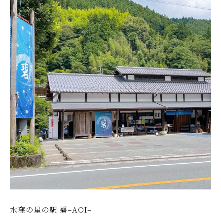
水窪の星の駅 碧–AOI–