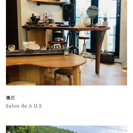
2
地
4
球
-
循
0
環
3
型
-
で
1
あ
2
そ
b
ぼ
y
う
b
！
i
s
o
鷹匠
w
Salon de A.U.S
a