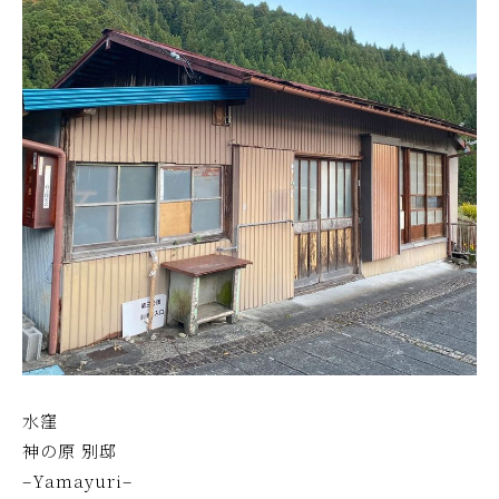
水窪
神の原 別邸
–Yamayuri–