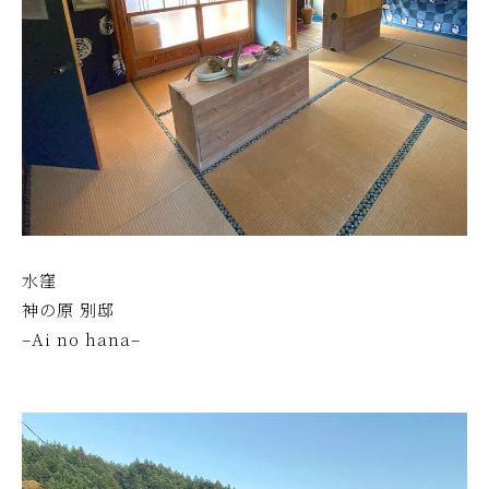
水窪
神の原 別邸
–Ai no hana–