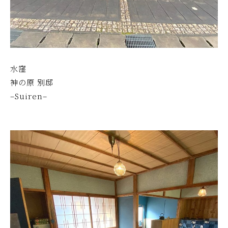
水窪
神の原 別邸
–Suiren–