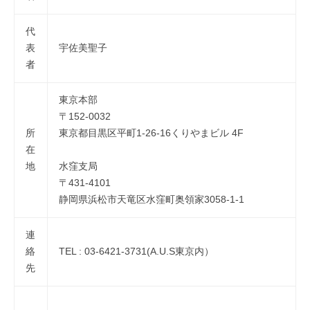
代
表
宇佐美聖子
者
東京本部
〒152-0032
所
東京都目黒区平町1-26-16くりやまビル 4F
在
地
水窪支局
〒431-4101
静岡県浜松市天竜区水窪町奥領家3058-1-1
連
絡
TEL : 03-6421-3731(A.U.S東京内）
先