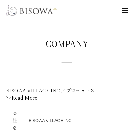
B
ー
コ
I
ン
メ
S
ニ
B
テ
ュ
L
O
ー
ン
I
e
W
A
t
ツ
S
C
COMPANY
'
へ
O
s
O
ス
W
B
キ
———
M
A
I
ッ
P
S
プ
O
A
W
BISOWA VILLAGE INC.／プロデュース
N
A
>>Read More
S
Y
O
会
B
2
社
BISOWA VILLAGE INC.
I
0
名
！
2