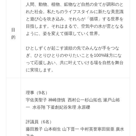
人間、動物、植物、鉱物など自然の全てが調和のと
れた社会。私たちのライフスタイルに新たな美意識
と遊び心を吹き込み、それらが「循環」する世界を
目指します。それはまるで、空気中の水が雲となる
目
ように、姿を変えて循環していく世界。
的
ひとしずくが起こす波紋の先でみんなが手をつな
ぎ、ひとりひとりのやりたいことを100%味方にな
って応援しあい、共に叶えていける場を自然を舞台
に実現します。
理事（9名）
宇佐美聖子 神崎啓慎 西村公一杉山拓也 瀬戸山裕
一 水谷翔 下釜創妃谷朱理 永原礫
評議員（6名）
藤田雅子 山本樹生 山下晋一 中村英誉寒田留亜 廣水