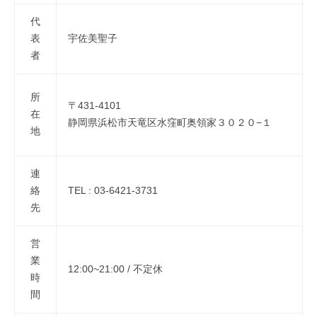
地
4
代
球
-
表
宇佐美聖子
循
0
者
環
4
-
型
所
1
で
〒431-4101
在
0
あ
静岡県浜松市天竜区水窪町奥領家３０２０−１
地
b
そ
y
ぼ
b
連
う
i
絡
TEL : 03-6421-3731
！
s
先
o
w
営
a
業
12:00~21:00 / 不定休
時
間