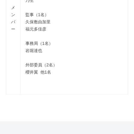
乃生
メ
ン
監事（1名）
バ
久保敷由加里
ー
福元多佳彦
事務局（1名）
岩堀達也
外部委員（2名）
櫻井翼 他1名