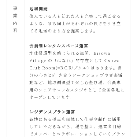
地域開発
事
住んでいる人も訪れた人も充実して過ごせる
業
ような、まち同士がそれぞれの良さを引き立
内
てる地域のあり方を提案します。
容
会員制レンタルスペース運営
地球循環型を感じられる空間、Bisowa
Village の「はなれ」的存在としてBisowa
Club Room(=B.C.R/ブクル) はあります。自
分の心身と向 き合うワークショップや音楽活
動など、地球循環型で楽しむ遊び場、会員専
用のシェアサロン&スタジオとして全国各地に
オープンしています。
レジデンスプラン運営
各地にある拠点を継続して仕事や制作に活用
していただきながら、場を整え、運営者目線
でメンバーとコラボレーションしていくプラン