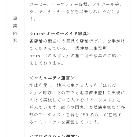
コーヒー、ハーブティー各種、アルコール等、
ランチ、ディナーなどをお楽しみいただけま
す。
事
業
<norskオーダーメイド家具>
内
各店舗の無垢材の家具や店舗デザインを手がけ
容
てくださっている、一級建築士事務所
norsk（のるすく）の施工例や家具のご紹介
をしております。
＜コミュニティ運営＞
地球を愛し、地球に生きる人々を「ほしび
と」と呼び、その中でも地球循環型社会実現に
向けて実践している人々を「アーシスト」と
呼んでいます。歌手や画家、楽器演奏家など多
数のアーティストを含む 150 名以上が在籍す
るコミュニティを運営しています。
＜プロダクション運営＞