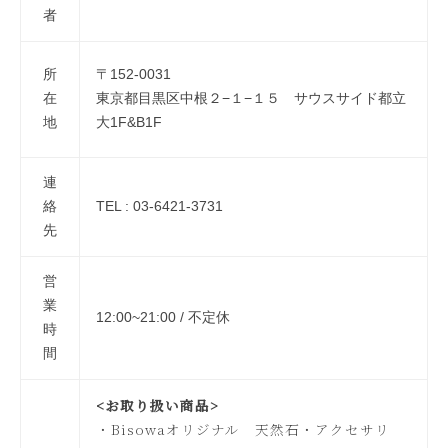
者
所
〒152-0031
在
東京都目黒区中根２−１−１５ サウスサイド都立
地
大1F&B1F
連
絡
TEL : 03-6421-3731
先
営
業
12:00~21:00 / 不定休
時
間
<お取り扱い商品>
・Bisowaオリジナル 天然石・アクセサリ