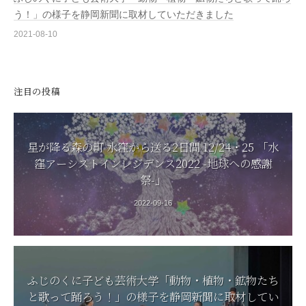
う！」の様子を静岡新聞に取材していただきました
2021-08-10
注目の投稿
星が降る森の町 水窪から送る2日間 12/24・25 「水
窪アーシストインレジデンス2022 -地球への感謝
祭-」
2022-09-16
ふじのくに子ども芸術大学「動物・植物・鉱物たち
と歌って踊ろう！」の様子を静岡新聞に取材してい