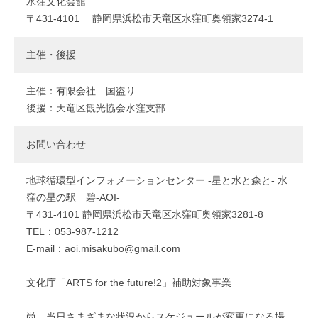
水窪文化会館
〒431-4101 静岡県浜松市天竜区水窪町奥領家3274-1
主催・後援
主催：有限会社 国盗り
後援：天竜区観光協会水窪支部
お問い合わせ
地球循環型インフォメーションセンター -星と水と森と- 水
窪の星の駅 碧-AOI-
〒431-4101 静岡県浜松市天竜区水窪町奥領家3281-8
TEL：053-987-1212
E-mail：aoi.misakubo@gmail.com
文化庁「ARTS for the future!2」補助対象事業
尚、当日さまざまな状況からスケジュールが変更になる場