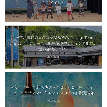
ただきました
2021-08-10
浜松市水窪町の星の駅をBISOWA Design Team.
が総合プロデュース。地球循環型デザインで地域と
世界各地をつな...
2021-04-03
やらまいか！気持ち沸き立つピリッとフルーティー
ビール「テンジク ケルシュ スタイル」販売開始
2021-02-27