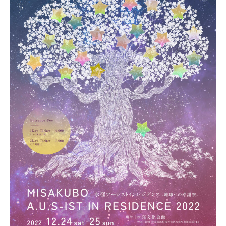
a
地
球
循
環
型
で
あ
そ
ぼ
う
！