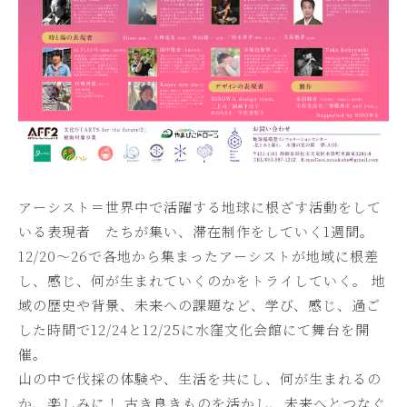
アーシスト＝世界中で活躍する地球に根ざす活動をして
いる表現者 たちが集い、滞在制作をしていく1週間。
12/20〜26で各地から集まったアーシストが地域に根差
し、感じ、何が生まれていくのかをトライしていく。 地
域の歴史や背景、未来への課題など、学び、感じ、過ご
した時間で12/24と12/25に水窪文化会館にて舞台を開
催。
山の中で伐採の体験や、生活を共にし、何が生まれるの
か、楽しみに！ 古き良きものを活かし、未来へとつなぐ