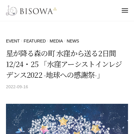
B
ー
コ
I
ン
メ
S
ニ
B
テ
ュ
L
O
ー
ン
I
e
W
A
t
ツ
S
EVENT
FEATURED
MEDIA
NEWS
/
/
/
'
へ
O
星が降る森の町 水窪から送る2日間
s
ス
W
B
キ
12/24・25 「水窪アーシストインレジ
A
I
ッ
デンス2022 -地球への感謝祭-」
S
プ
O
2022-09-16
b
W
y
A
b
S
i
O
s
B
o
I
w
！